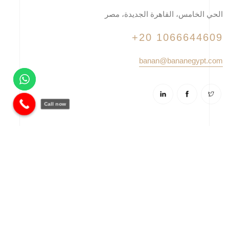
الحي الخامس، القاهرة الجديدة، مصر
+20 1066644609
banan@bananegypt.com
Call now
© 2025 شركة بنان - تم التطوير بواسطة
فوالا
. جميع الحقوق
محفوظة.