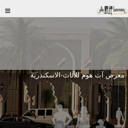
مشاريع
معرض آت هوم للآثاث-الاسكندرية