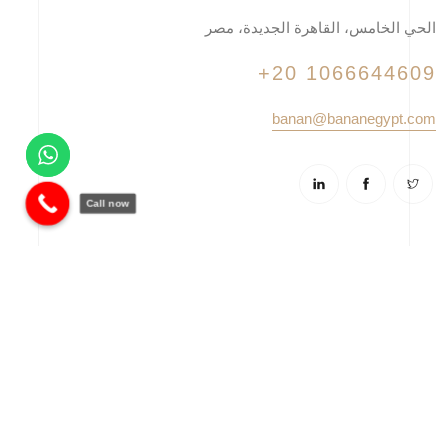
الحي الخامس، القاهرة الجديدة، مصر
+20 1066644609
banan@bananegypt.com
Call now
© 2025 شركة بنان - تم التطوير بواسطة
فوالا
. جميع الحقوق
محفوظة.