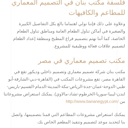
فلسفة مكتب بنان في التصميم المعماري
للمطاعم والكافيهات
وعلاوة على ذلك فإننا نولي اهتماما بالغ بكل التفاصيل الكبيرة
والصغيرة في أماكن تناول الطعام العامة ومناطق تناول الطعام
الخاصة، كما أننا نهتم بتصميم فراغ المطبخ ومنطقة إعداد الطعام
لتصميم علاقات فعالة ووظيفية للمشروع
.
مكتب تصميم معماري في مصر
مكتب بنان شركة تصميم معماري وتصميم داخلي وديكور تقع في
القاهرة مصر، تقع مشروعات المكتب في (القاهرة-دبي-الشارقة-أبو
ظبي-الدوحة-عمان-جدة-الرياض-مكة-المدينة-الدمام-القسيم-باريس-
لندن-ليبيا-سوريا-الخرطوم-تشاد-مالاوي). يمكنك استعراض مشروعاتنا
من
http://www.bananegypt.com/
يمكنك استعراض مشروعات المطاعم التي قمنا بتصميمها، واتصل
بنا لتحديد موعد لتصميم وتنفيذ المطعم الخاص بك.