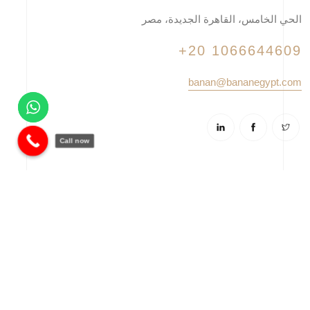
الحي الخامس، القاهرة الجديدة، مصر
+20 1066644609
banan@bananegypt.com
Call now
© 2025 شركة بنان - تم التطوير بواسطة
فوالا
. جميع الحقوق
محفوظة.